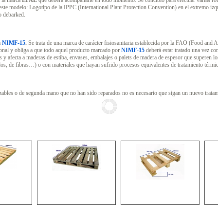
o la marca
EPAL
que deberá acompañarle en todo momento. Se concibió para efectuar varias rota
 este modelo: Logotipo de la IPPC (International Plant Protection Convention) en el extremo izq
o debarked.
a
NIMF-15
.
Se trata de una marca de carácter fisiosanitaria establecida por la FAO (Food and A
cional y obliga a que todo aquel producto marcado por
NIMF-15
deberá estar tratado una vez co
s y afecta a maderas de estiba, envases, embalajes o palets de madera de espesor que superen l
dos, de fibras…) o con materiales que hayan sufrido procesos equivalentes de tratamiento térmi
izables o de segunda mano que no han sido reparados no es necesario que sigan un nuevo tratami